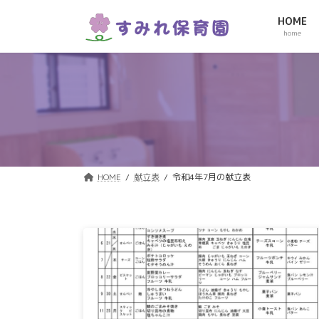
コ
ナ
HOME
ン
ビ
home
テ
ゲ
ン
ー
ツ
シ
へ
ョ
ス
ン
キ
に
ッ
移
プ
動
HOME
献立表
令和4年7月の献立表