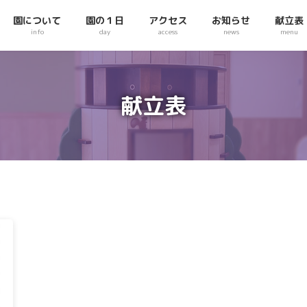
園について
園の１日
アクセス
お知らせ
献立表
info
day
access
news
menu
献立表