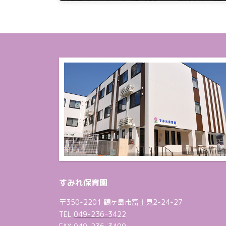
2022年6月1日
すみれ保育園
〒350-2201 鶴ヶ島市富士見2-24-27
TEL
049-236ｰ3422