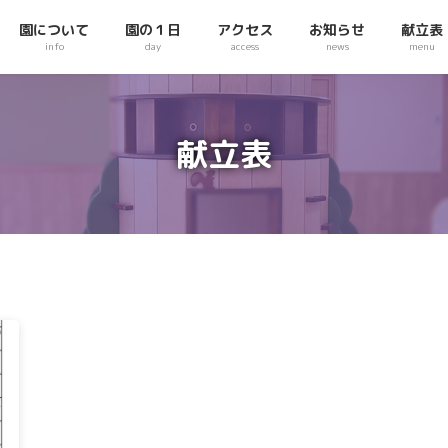
園について
園の１日
アクセス
お知らせ
献立表
info
day
access
news
menu
献立表