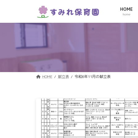
コ
ナ
HOME
ン
ビ
home
テ
ゲ
ン
ー
ツ
シ
へ
ョ
ス
ン
キ
に
ッ
移
プ
動
HOME
献立表
令和6年11月の献立表