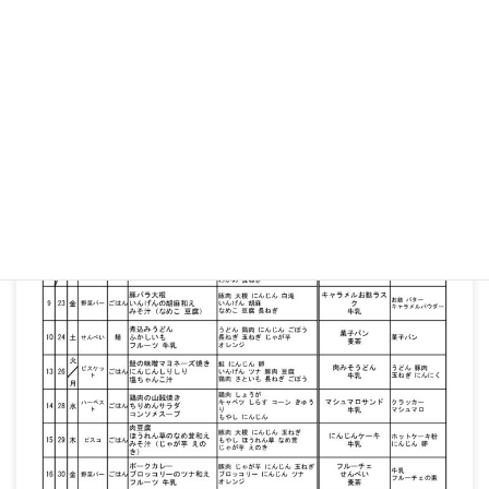
コ
ナ
ン
ビ
テ
ゲ
ン
ー
ツ
シ
へ
ョ
献立表
ス
ン
キ
に
ッ
移
プ
動
HOME
献立表
令和8年1月の献立表