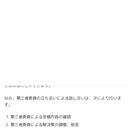
(2)苦情受付の報告・確認
苦情受付担当者が受け付けた苦情を苦情解決責任者および第三者
委員（苦情申出人が第三者委員への報告を拒否した場合を除く）
に報告いたします。第三者委員は内容を確認し、苦情申出人に対
して、報告を受けた旨通知します。
(3)苦情解決のための話し合い
苦情解決責任者は、苦情申出人と誠意をもって話し合い、解決に
努めます。その際、苦情申出人は、第三者委員の助言や立ち会い
を求めることができます。
なお、第三者委員の立ち会いによる話し合いは、次により行いま
す。
第三者委員による苦情内容の確認
第三者委員による解決案の調整、助言