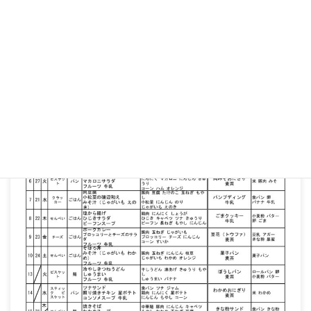
コ
ナ
ン
ビ
テ
ゲ
ン
ー
ツ
シ
へ
ョ
献立表
ス
ン
キ
に
ッ
移
プ
動
HOME
献立表
令和６年8月の献立表